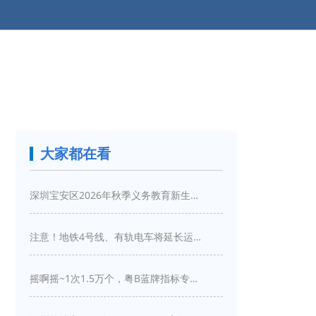
大家都在看
深圳宝安区2026年秋季义务教育新生入学指引
注意！地铁4号线、有轨电车将延长运营服务！
摇啊摇~1次1.5万个，粤B蓝牌指标专项摇号又来啦！