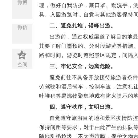
微博
理，做好自我防护，戴口罩、勤洗手，
具、入园游览时，自觉与其他游客保持
二、避免扎堆，错峰出游。
微信
出游前，通过权威渠道了解目的地
其要了解门票预约、分时段游览等措施
路和时间。游览时遵照景区规定，间隔
空间
三、牢记安全，远离危险。
避免前往不具备开放接待旅游者条
劳驾驶和酒后驾车，控制车速，注意礼
叶堆积等易燃物聚集地或有防火提示的
四、遵守秩序，文明出游。
自觉遵守旅游目的地和景区疫情防
保持间距等要求，对于由此产生的排队
随地乱扔垃圾，不大声喧哗，保护文物