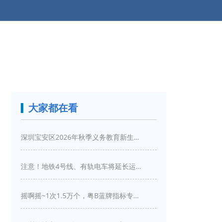
大家都在看
深圳宝安区2026年秋季义务教育新生入学指引
注意！地铁4号线、有轨电车将延长运营服务！
摇啊摇~1次1.5万个，粤B蓝牌指标专项摇号又来啦！