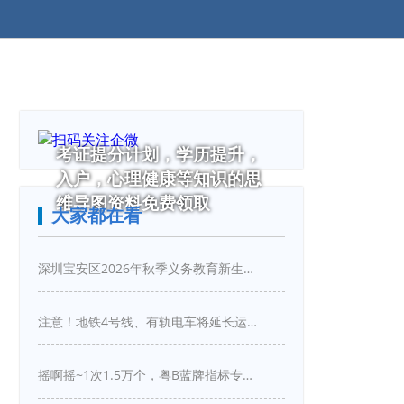
考证提分计划，学历提升，
入户，心理健康等知识的思
维导图资料免费领取
大家都在看
深圳宝安区2026年秋季义务教育新生入学指引
注意！地铁4号线、有轨电车将延长运营服务！
摇啊摇~1次1.5万个，粤B蓝牌指标专项摇号又来啦！