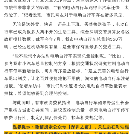
市貌带来非常大的影响。”“有的电动自行车跑得比汽车还快，太
危险了。”记者发现，市民网友对于电动自行车存在诸多意见。
无论是送外卖、快递，还是上下班、买菜接送孩子，电动自
行车已成为很多人离不开的生活工具。综合深圳交警测算及各区
政府摸排数据，截至今年7月，我市电动自行车总量约550万
辆，已经远超机动车保有量，是全市保有量最多的交通工具。
“能不能想个办法对电动自行车实现总量控制呢。”“比如，
参考我市小汽车总量控制的方案，根据交通状况研究控制电动自
行车每年新增台数，每月有序发放指标。”“建立完善的电动自行
车退出制度，让老百姓便捷地把不用的、淘汰的电动自行车注销
报废。”记者采访中，市民们对快速增长的电动自行车数量表示
担忧，希望能够得到合理的控制。
与此同时，有市政协委员指出，电动自行车如果野蛮生长会
严重挤占城市公共空间，建议应控制总量，探索电动自行车停车
收费可行性、制定乱摆乱停处罚、扣车相关规定等。
温馨提示：微信搜索公众号【深圳之窗】，关注后在对话框