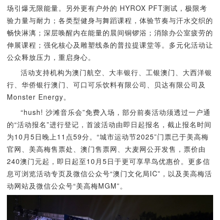
场引爆无限能量。另外更有户外的 HYROX PFT测试，极限考
验力量与耐力；各类型健身与舞蹈课程，体验节奏与汗水交织的
畅快淋漓；深层唤醒内在能量的晨间铜锣浴；消除办公室疲劳的
伸展课程；强化核心及雕塑线条的普拉提课堂等。多元化活动让
公众释放压力，重启身心。
活动支持机构为澳门航空、大丰银行、工银澳门、大西洋银
行、华侨银行澳门、可口可乐饮料有限公司、贝达有限公司及
Monster Energy。
“hush! 沙滩音乐会”免费入场，部分前奏活动须透过一户通
的“活动报名”进行登记，首波活动由即日起报名，截止报名时间
为10月5日晚上11点59分。“城市运动节2025”门票已于美高梅
官网、美高梅售票处、澳门售票网、大麦网公开发售，票价由
240澳门元起，即日起至10月5日于更可享早鸟优惠价。更多信
息可浏览活动专页及微信公众号“澳门文化局IC”，以及美高梅活
动网站及微信公众号“美高梅MGM”。