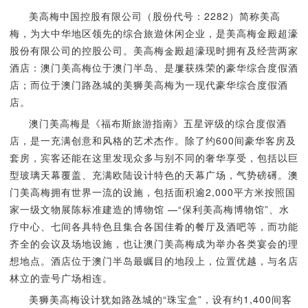
美高梅中国控股有限公司（股份代号：2282）简称美高
梅，为大中华地区领先的综合旅遊休闲企业，是美高梅金殿超濠
股份有限公司的控股公司。美高梅金殿超濠现时拥有及经营两家
酒店：澳门美高梅位于澳门半岛、是屢获殊荣的豪华综合度假酒
店；而位于澳门路氹城的美狮美高梅为一现代豪华综合度假酒
店。
澳门美高梅是《福布斯旅游指南》五星评级的综合度假酒
店，是一充满创意和风格的艺术杰作。除了约600间豪华客房及
套房，宾客还能在这里发现众多与别不同的奢华享受，包括以巨
型玻璃天幕覆盖、充满欧陆设计特色的天幕广场，气势磅礡。澳
门美高梅拥有世界一流的设施，包括面积逾2,000平方米按照国
家一级文物展陈标准建造的博物馆 —“保利美高梅博物馆”、水
疗中心、七间各具特色且集合各国佳肴的餐厅及酒吧等，而功能
齐全的会议及场地设施，也让澳门美高梅成为举办各类宴会的理
想地点。酒店位于澳门半岛最瞩目的地段上，位置优越，与名店
林立的壹号广场相连。
美狮美高梅设计犹如路氹城的“珠宝盒”，设有约1,400间客