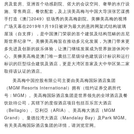
房及套房、亚洲首个动感剧院、偌大的会议空间、奢華的水疗设
施、零售商店、餐饮配套，及上演美高梅与中国大导演张艺谋携
手打造《澳门2049》驻场秀的美高梅剧院。美狮美高梅的视博
广场天幕在2019年1月19日被评为最大的悬跨网架式结构玻璃
屋顶（自支撑），是中国澳门荣获的首个建筑及结构范畴的吉尼
斯世界纪录™。美狮美高梅旨在推动多元化发展，为澳门带来更
多先进及创新的娱乐体验，让澳门继续发展成为世界旅游休闲中
心。美狮美高梅是澳门唯一囊括三星级绿色建筑设计标识和运行
标识的巨型综合建筑及酒店，更是大湾区首家及大中华区第二家
取得该认证的酒店。
美高梅中国控股有限公司主要由美高梅国际酒店集团
（MGM Resorts International）拥有（纽约证券交易所代
号：MGM）。美高梅国际酒店集团是世界领先的全球酒店及餐
饮款待公司，其辖下的度假酒店项目包括百乐宫大酒店
（Bellagio）、亞利亞（ARIA）、美高梅大酒店（MGM
Grand）、曼德拉湾大酒店（Mandalay Bay）及Park MGM。
有关美高梅国际酒店集团的详情，请浏览官网。