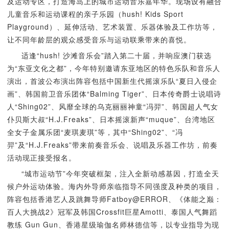
及运动专区，打造海岛上的城市运动音乐嘉年华。现场设有融合
儿童音乐和运动课程的亲子乐园（hush! Kids Sport
Playground）、延伸活动、艺术装置、乐器体验及工作坊等，
让不同年龄层的观众感受音乐与运动联乘带来的喜悦。
适逢“hush! 沙滩音乐会”踏入第二十届，并响应澳门获选
为“东亚文化之都”，今年特别邀请东亚地区的特色乐队和音乐人
演出，首波公布演出阵容包括中国新生代摇滚乐队“夏日入侵企
画”、韩国前卫音乐团体“Balming Tiger”、日本传奇爵士说唱诗
人“Shing02”、风靡全球的乌克丽丽神童“冯羿”、韩国超人气女
仆贝斯大叔“H.J.Freaks”、日本摇滚新声“muque”、台湾地区
全女子金属乐团“麦琪麦琪”等，其中“Shing02”、“冯
羿”及“H.J.Freaks”带来前奏音乐会、说唱及乐器工作坊，前奏
活动现正接受报名。
“城市运动节”今年突破框架，注入全新动感基因，打造全天
候户外运动体验。海内外导师亲临指导不同强度及种类的项目，
阵容包括香港艺人及跳舞导师Fatboy@ERROR、《体能之巅：
百人大挑战2》冠军及韩国Crossfit巨星Amotti、泰国人气舞蹈
教练 Gun Gun、香港星级瑜伽名师林德信等，以专业指导为现