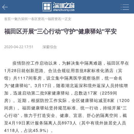
首页>>
魅力深圳>>
各区资讯>>
福田资讯>>
正文
福田区开展“三心行动”守护“健康驿站”平安
2020-04-22 17:51
深窗综合
疫情防控工作启动以来，为解决集中隔离难题
，
福田区早在
1月28日
就
创新思路、合法合规征用首批8家标准化酒店（宾
馆）共1117间客房
，
设立集中隔离医学观察场所
，
统一命名
为“健康驿站”
。
3月17日，随着湖北返深和境外返深人员持续增
加，迅速启动第二批9家健康驿站，总数达17家
（2259间
房）
。
近期，
根据
防控工作实际，
全区
健康驿站
减至8
家
（
1200
间房
）
。
福田
健康驿站
坚持规范标准、统一行动，持续开展“三
心行动”，致力于打造安全、健康、宜居、舒心的隔离空间，
截
至
4
月
19
日
累计服务隔离人员
8973人（其中有境外旅居史人员
4118人
，占比
45.9%）
。