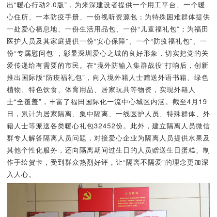
出“暖心行动2.0版”，为来深建设者提供一个用工平台、一个暖
心住所、一本防疫手册、一份视听资源包；为特殊困难群体提供
一处爱心栖息地、一份生活用品包、一份“儿童福礼包”；为福田
医护人员及其家庭提供一份“安心保障”、一个“防疫福礼包”、一
份“专属慰问包”，彰显深圳爱心之城的良好形象，切实把党的关
爱传递给有需要的市民。在“境外防输入集群战役”打响后，创新
推出国际版“防疫福礼包”，向入境外籍人士赠送外语书籍、绿色
植物、特色饮食、体育用品、居家玩具等物资，实现外籍人
士“全覆盖”，丰富了福田国际化一流中心城区内涵。截至4月19
日，累计为居家隔离、集中隔离、一线医护人员、特殊群体、外
籍人士等派送各类暖心礼包32452份。此外，建立隔离人员微信
群专人解答隔离人员问题，对接爱心企业为隔离人员提供水果及
其他个性化服务，还向隔离期间过生日的人员赠送生日蛋糕、制
作手绘贺卡，受到群众热烈好评，让“隔离不隔爱”的理念更加深
入人心。