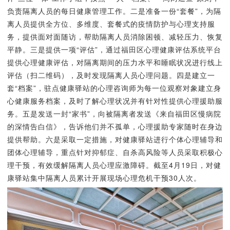
负责隔离人员的每日健康管理工作。二是准备一份“套餐”，为隔
离人员提供全方位、多维度、套餐式的疫情防护与心理支持服
务，提供面对面随访，帮助隔离人员消除困顿、减轻压力、恢复
平静。三是提供一项“评估”，通过福田区心理健康评估系统平台
提供心理健康评估，对隔离期间的压力水平和睡眠状况进行线上
评估（扫二维码），及时发现隔离人员心理问题。四是建立一
套“档案”，驻点健康驿站的心理咨询师为每一位观察对象建立身
心健康服务档案，及时了解心理状况并有针对性提供心理援助服
务。五是发送一封“家书”，向被隔离者发送《来自福田区慢病院
的深情告白信》，告诉他们并不孤单，心理援助专家随时在身边
提供帮助。六是采取一定措施，对健康驿站进行个体心理辅导和
团体心理辅导，重点针对抑郁症、自杀高风险等人员采取积极心
理干预，有效缓解隔离人员心理应激障碍。截至4月19日，对健
康驿站集中隔离人员累计开展现场心理危机干预30人次。