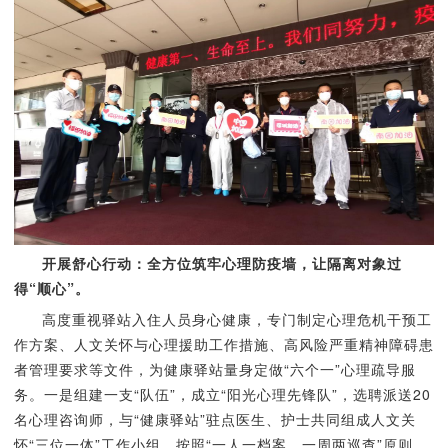
开展舒心行动：全方位筑牢心理防疫墙，让隔离对象过
得“顺心”。
高度重视驿站入住人员身心健康，专门制定心理危机干预工
作方案、人文关怀与心理援助工作措施、高风险严重精神障碍患
者管理要求等文件，为健康驿站量身定做“六个一”心理疏导服
务。一是组建一支“队伍”，成立“阳光心理先锋队”，选聘派送20
名心理咨询师，与“健康驿站”驻点医生、护士共同组成人文关
怀“三位一体”工作小组，按照“一人一档案、一周两巡查”原则，