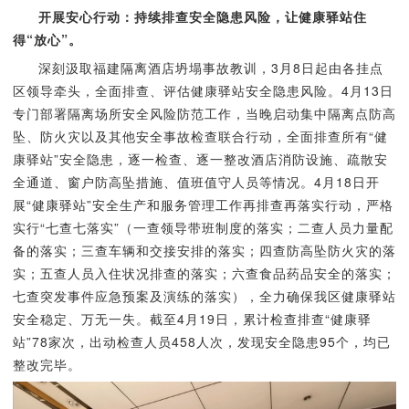
开展安心行动：持续排查安全隐患风险，让健康驿站住
得“放心”。
深刻汲取福建隔离酒店坍塌事故教训，3月8日起由各挂点
区领导牵头，全面排查、评估健康驿站安全隐患风险。4月13日
专门部署隔离场所安全风险防范工作，当晚启动集中隔离点防高
坠、防火灾以及其他安全事故检查联合行动，全面排查所有“健
康驿站”安全隐患，逐一检查、逐一整改酒店消防设施、疏散安
全通道、窗户防高坠措施、值班值守人员等情况。4月18日开
展“健康驿站”安全生产和服务管理工作再排查再落实行动，严格
实行“七查七落实”（一查领导带班制度的落实；二查人员力量配
备的落实；三查车辆和交接安排的落实；四查防高坠防火灾的落
实；五查人员入住状况排查的落实；六查食品药品安全的落实；
七查突发事件应急预案及演练的落实），全力确保我区健康驿站
安全稳定、万无一失。截至4月19日，累计检查排查“健康驿
站”78家次，出动检查人员458人次，发现安全隐患95个，均已
整改完毕。