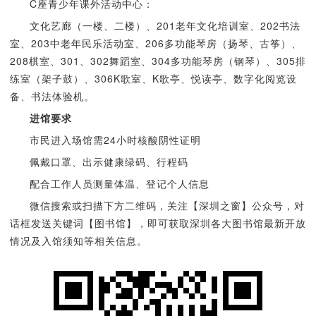
C座青少年课外活动中心：
文化艺廊（一楼、二楼）、201老年文化培训室、202书法
室、203中老年民乐活动室、206多功能琴房（扬琴、古筝）、
208棋室、301、302舞蹈室、304多功能琴房（钢琴）、305排
练室（架子鼓）、306K歌室、K歌亭、悦读亭、数字化阅览设
备、书法体验机。
进馆要求
市民进入场馆需24小时核酸阴性证明
佩戴口罩、出示健康绿码、行程码
配合工作人员测量体温、登记个人信息
微信搜索或扫描下方二维码，关注【深圳之窗】公众号，对
话框发送关键词【图书馆】，即可获取深圳各大图书馆最新开放
情况及入馆须知等相关信息。