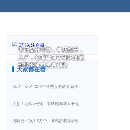
考证提分计划，学历提升，
入户，心理健康等知识的思
维导图资料免费领取
大家都在看
深圳宝安区2026年秋季义务教育新生入学指引
注意！地铁4号线、有轨电车将延长运营服务！
摇啊摇~1次1.5万个，粤B蓝牌指标专项摇号又来啦！