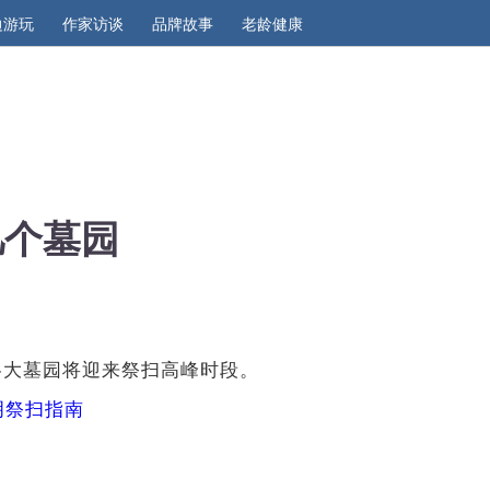
边游玩
作家访谈
品牌故事
老龄健康
几个墓园
各大墓园将迎来祭扫高峰时段。
明祭扫指南