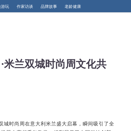
边游玩
作家访谈
品牌故事
老龄健康
）·米兰双城时尚周文化共
双城
时尚周
在意大利米兰
盛大启
幕，瞬间吸引
了
全