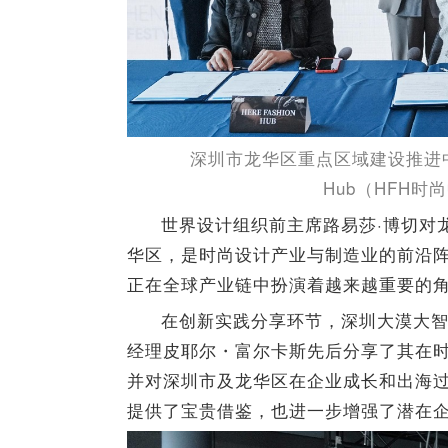
深圳市龙华区重点区域建设推进中心与
Hub（HFH
世界设计组织前主席路易莎·博切对
华区，是时尚设计产业与制造业的前沿
正在全球产业链中扮演着越来越重要的角
在创新实践分享环节，深圳大漠大
经理皮耶尔・富尔卡斯先后分享了其在
并对深圳市及龙华区在企业成长和出海
提供了宝贵借鉴，也进一步增强了潜在