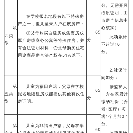
分。无需开具
纸质证明，由
在学校报名地段有以下特殊房
市房产信息中
产之一，但儿童未入户在该房产：
心核实）
第
65
①父母购买自建房或集资房或
四类
此项累计
分
军产房或商务公寓等特殊住房，并
型
不超过10
有合法证明材料；②父母购买住宅
分。
用途商品房合法产权在51%以下。
2.社保时
间加分：
第
儿童为福田户籍，父母在学校
按监护人
65
五类
报名地段租房或能提供其他有效住
一方在深累计
分
型
房证明。
缴纳社保（养
老+医疗）每
满1个月加0.1
分。
第
儿童为非福田户籍，父母在学
60
六类
校报名地段租房或能提供其他有效
此项累计