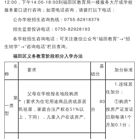
12:00，下午14:00-18:00到福田区教育局一楼服务大厅或学校
服务窗口进行咨询；如需电话咨询，请拨打以下电话：
公办学校招生咨询热线：0755-82918379
招生监督投诉电话：0755-82928193
各学校招生咨询电话：可关注微信公众号“福田教育”→“招
生转学”→“咨询电话”栏目查询。
福田区义务教育阶段积分入学办法
名
基
要求
加分标准
称
础分
1.连续居
住加分：
父母在学校报名地段购房
第
*（要求为住宅用途商品房或原居
80
①购房*
一类
民祖屋，家庭合法产权在51%以
分
按房产证发证
型
上，下同），儿童入户在该房产。
日期每满1个
月加0.1分；