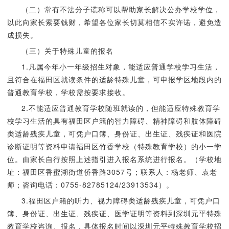
（二）常有不法分子谎称可以帮助家长解决公办学校学位，
以此向家长索要钱财，希望各位家长切莫相信不实许诺，避免造
成损失。
（三）关于特殊儿童的报名
1.凡属今年小一年级招生对象，能适应普通学校学习生活，
且符合在福田区就读条件的适龄特殊儿童，可申报学区地段内的
普通教育学校，学校需按要求接收。
2.不能适应普通教育学校随班就读的，但能适应特殊教育学
校学习生活的具有福田区户籍的智力障碍、精神障碍和肢体障碍
类适龄残疾儿童，可凭户口簿、身份证、出生证、残疾证和医院
诊断证明等资料申请福田区竹香学校（特殊教育学校）的小一学
位。由家长自行按照上述指引进入报名系统进行报名。（学校地
址：福田区香蜜湖街道侨香路3057号；联系人：杨老师、袁老
师；咨询电话：0755-82785124/23913534）。
3.福田区户籍的听力、视力障碍类适龄残疾儿童，可凭户口
簿、身份证、出生证、残疾证、医学证明等资料到深圳元平特殊
教育学校咨询、报名，具体报名时间以深圳元平特殊教育学校招