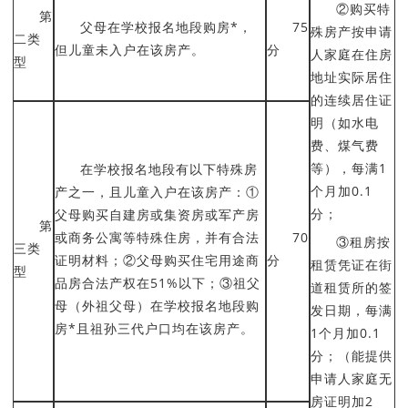
②购买特
第
父母在学校报名地段购房*，
75
殊房产按申请
二类
但儿童未入户在该房产。
分
人家庭在住房
型
地址实际居住
的连续居住证
明（如水电
费、煤气费
等），每满1
在学校报名地段有以下特殊房
个月加0.1
产之一，且儿童入户在该房产：①
分；
父母购买自建房或集资房或军产房
第
或商务公寓等特殊住房，并有合法
70
③租房按
三类
证明材料；②父母购买住宅用途商
分
租赁凭证在街
型
品房合法产权在51%以下；③祖父
道租赁所的签
母（外祖父母）在学校报名地段购
发日期，每满
房*且祖孙三代户口均在该房产。
1个月加0.1
分；（能提供
申请人家庭无
房证明加2