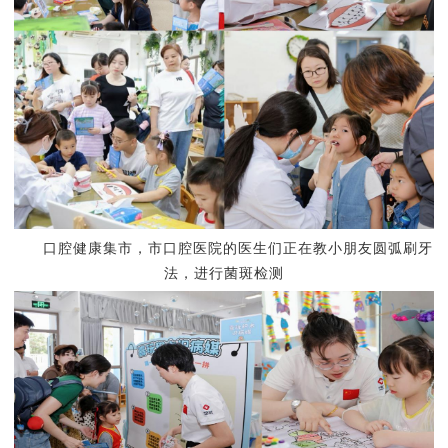
口腔健康集市，
市口腔医院
的
医生
们正
在教小朋友圆弧刷牙
法，进行菌斑检测