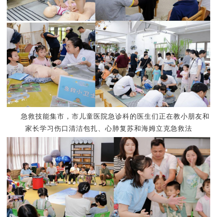
急救技能集市，
市儿童医院急诊科
的医生们正
在教小朋友和
家长学习伤口清洁包扎
、
心肺复苏
和
海姆立克急救法