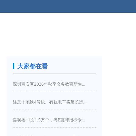
大家都在看
深圳宝安区2026年秋季义务教育新生入学指引
注意！地铁4号线、有轨电车将延长运营服务！
摇啊摇~1次1.5万个，粤B蓝牌指标专项摇号又来啦！