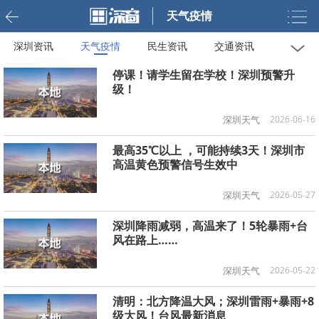
天气疫情
深圳资讯
天气疫情
民生资讯
交通资讯
福利补贴
教育资讯
办事指南
求职信息
停课！请学生留在学校！深圳预警升
级！
深圳天气
2026-06-16
最高35℃以上 ，可能持续3天！深圳市
高温黄色预警信号生效中
深圳天气
2026-05-27
深圳降雨减弱，高温来了！5轮暴雨+台
风在路上……
深圳天气
2026-05-22
清明：北方降温大风；深圳雷雨+暴雨+8
级大风！台风最新消息