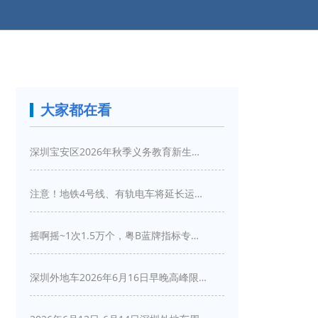
大家都在看
深圳宝安区2026年秋季义务教育新生入学指引
注意！地铁4号线、有轨电车将延长运营服务！
摇啊摇~1次1.5万个，粤B蓝牌指标专项摇号又来啦！
深圳外地车2026年6月16日早晚高峰限行详情