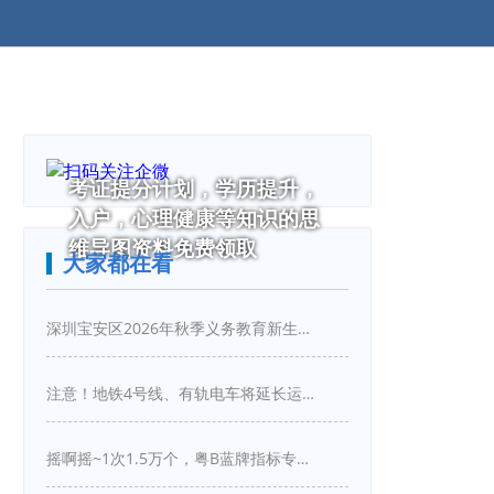
考证提分计划，学历提升，
入户，心理健康等知识的思
维导图资料免费领取
大家都在看
深圳宝安区2026年秋季义务教育新生入学指引
注意！地铁4号线、有轨电车将延长运营服务！
摇啊摇~1次1.5万个，粤B蓝牌指标专项摇号又来啦！