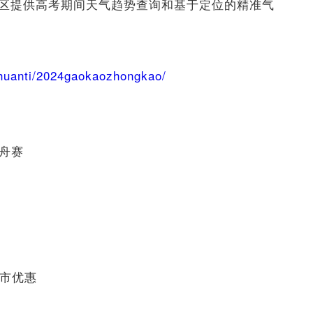
专区提供高考期间天气趋势查询和基于定位的精准气
zhuanti/2024gaokaozhongkao/
龙舟赛
全市优惠