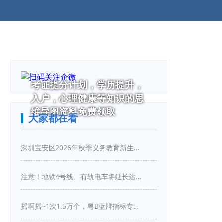
考证提分计划，学历提升，
入户，心理健康等知识的思
维导图资料免费领取
大家都在看
深圳宝安区2026年秋季义务教育新生入学指引
注意！地铁4号线、有轨电车将延长运营服务！
摇啊摇~1次1.5万个，粤B蓝牌指标专项摇号又来啦！