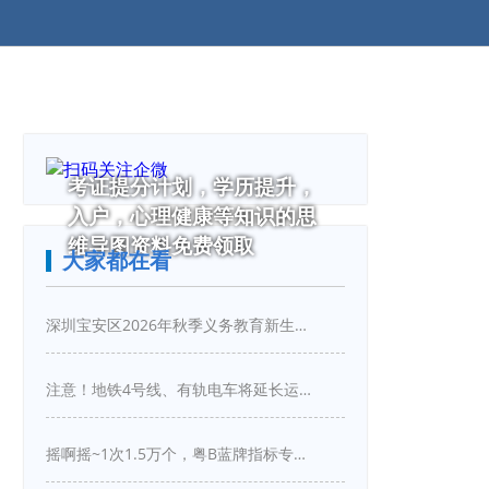
考证提分计划，学历提升，
入户，心理健康等知识的思
维导图资料免费领取
大家都在看
深圳宝安区2026年秋季义务教育新生入学指引
注意！地铁4号线、有轨电车将延长运营服务！
摇啊摇~1次1.5万个，粤B蓝牌指标专项摇号又来啦！