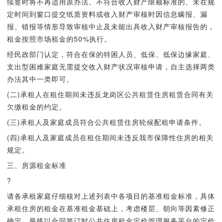
续签时将不再适用原办法。不符合收入财产限额标准的、未在规
定时间到窗口提交纸质资料或收入财产审核时因信息瞒报、漏
报、错报等情形导致审核中止及未能出具收入财产审核报告的，
租金按照市场租金的50%执行。
经民政部门认定，符合在保的特困人员、低保、低保边缘家庭、
支出型困难家庭无需提交收入财产状况审核申请，自主选择两类
办法其中一类即可。
(二)承租人在租住期间未违反龙岗区公共租赁住房租赁合同有关
欠缴租金的约定。
(三)承租人及家庭成员符合公共租赁住房轮候配租申请条件。
(四)承租人及家庭成员在租住期间未违反我市保障性住房的相关
规定。
三、房源租金标准
?
请各承租家庭仔细核对上述列表中各项目的基准租金标准，具体
承租住房的租金在基准租金基础上，考虑楼层、朝向等因素修正
确定，最终以合同签订时公共住房租金定价管理服务平台的定价