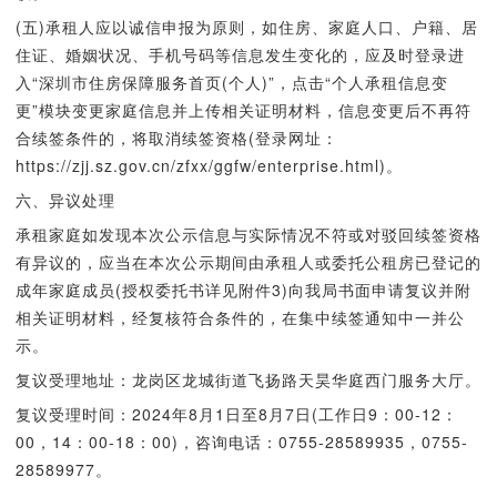
(五)承租人应以诚信申报为原则，如住房、家庭人口、户籍、居
住证、婚姻状况、手机号码等信息发生变化的，应及时登录进
入“深圳市住房保障服务首页(个人)”，点击“个人承租信息变
更”模块变更家庭信息并上传相关证明材料，信息变更后不再符
合续签条件的，将取消续签资格(登录网址：
https://zjj.sz.gov.cn/zfxx/ggfw/enterprise.html)。
六、异议处理
承租家庭如发现本次公示信息与实际情况不符或对驳回续签资格
有异议的，应当在本次公示期间由承租人或委托公租房已登记的
成年家庭成员(授权委托书详见附件3)向我局书面申请复议并附
相关证明材料，经复核符合条件的，在集中续签通知中一并公
示。
复议受理地址：龙岗区龙城街道飞扬路天昊华庭西门服务大厅。
复议受理时间：2024年8月1日至8月7日(工作日9：00-12：
00，14：00-18：00)，咨询电话：0755-28589935，0755-
28589977。