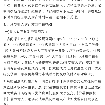
为准。请各承租家庭结合家庭实际情况，选择续签适用办法。如
申请按新办法进行续签的，请仔细核对承租届满时间，并在规定
的时间内提交收入财产核对申请，逾期不予受理。
四、续签收入财产核对申请指引
(一)收入财产核对申请流程：
1.访问深圳市住房和建设局官网(http://zjj.sz.gov.cn/)-->政务
服务-->住房保障服务-->住房保障个人服务窗口-->点这里登录--
>输入账号密码登入进入广东省统一身份认证平台登录公共住房
保障系统-->公共租赁住房-->个人租赁合同续约-->续租申请收
入财产核对，在线填写并提交相关信息(提交收入财产核对申请
前请务必确认家庭成员信息，如家庭成员信息发生变化的，需先
提交承租信息变更并通过审核后再提交收入财产核对申请)。
2.系统完成填报信息后，请自行打印【深圳市公共租赁住房申请
家庭经济状况申报表】及【承诺和授权书】并携带身份证至龙岗
区龙城街道飞扬路天昊华庭西门服务大厅提交(【承诺和授权
书】需申请人、配偶及成年共同申请人在业务受理窗口现场签
署)。