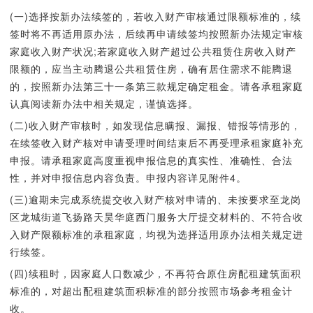
(一)选择按新办法续签的，若收入财产审核通过限额标准的，续
签时将不再适用原办法，后续再申请续签均按照新办法规定审核
家庭收入财产状况;若家庭收入财产超过公共租赁住房收入财产
限额的，应当主动腾退公共租赁住房，确有居住需求不能腾退
的，按照新办法第三十一条第三款规定确定租金。请各承租家庭
认真阅读新办法中相关规定，谨慎选择。
(二)收入财产审核时，如发现信息瞒报、漏报、错报等情形的，
在续签收入财产核对申请受理时间结束后不再受理承租家庭补充
申报。请承租家庭高度重视申报信息的真实性、准确性、合法
性，并对申报信息内容负责。申报内容详见附件4。
(三)逾期未完成系统提交收入财产核对申请的、未按要求至龙岗
区龙城街道飞扬路天昊华庭西门服务大厅提交材料的、不符合收
入财产限额标准的承租家庭，均视为选择适用原办法相关规定进
行续签。
(四)续租时，因家庭人口数减少，不再符合原住房配租建筑面积
标准的，对超出配租建筑面积标准的部分按照市场参考租金计
收。