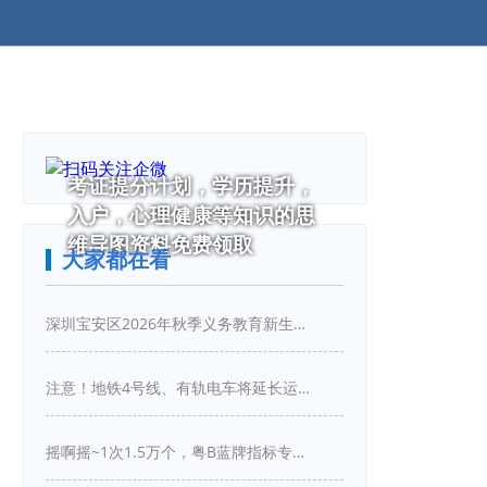
考证提分计划，学历提升，
入户，心理健康等知识的思
维导图资料免费领取
大家都在看
深圳宝安区2026年秋季义务教育新生入学指引
注意！地铁4号线、有轨电车将延长运营服务！
摇啊摇~1次1.5万个，粤B蓝牌指标专项摇号又来啦！