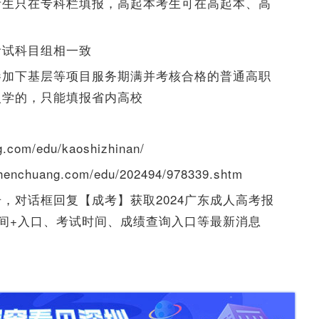
考生只在专科栏填报，高起本考生可在高起本、高
考试科目组相一致
参加下基层等项目服务期满并考核合格的普通高职
入学的，只能填报省内高校
om/edu/kaoshizhinan/
chuang.com/edu/202494/978339.shtm
，对话框回复【成考】获取2024广东成人高考报
间+入口、考试时间、成绩查询入口等最新消息