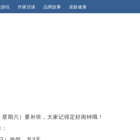
边游玩
作家访谈
品牌故事
老龄健康
一，星期六）要补班，大家记得定好闹钟哦！
排：
日）放假，共3天。