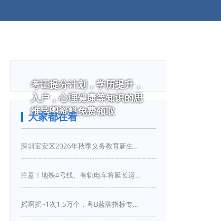
考证提分计划，学历提升，
入户，心理健康等知识的思
维导图资料免费领取
大家都在看
深圳宝安区2026年秋季义务教育新生入学指引
注意！地铁4号线、有轨电车将延长运营服务！
摇啊摇~1次1.5万个，粤B蓝牌指标专项摇号又来啦！