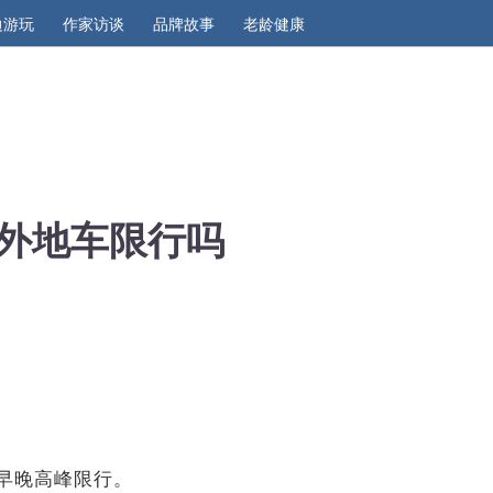
边游玩
作家访谈
品牌故事
老龄健康
圳外地车限行吗
车早晚高峰限行。