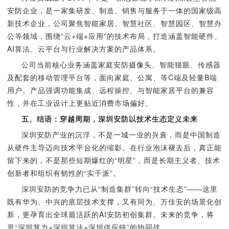
安防企业，是一家集研发、制造、销售与服务于一体的国家级高
新技术企业，公司聚焦智能家居、智慧社区、智慧园区、智慧办
公等领域，围绕“云+端+应用”的技术布局，打造涵盖智能硬件、
AI算法、云平台与行业解决方案的产品体系。
公司当前核心业务涵盖家庭安防摄像头、智能猫眼、传感器
及配套的移动管理平台等，面向家庭、公寓、等C端及轻量B端
用户。产品强调功能集成、远程操控、与智能家居平台的兼容
性，并在工业设计上更贴近消费市场偏好。
五、结语：穿越周期，深圳安防以技术生态定义未来
深圳安防产业的沉浮，不是一城一业的兴衰，而是中国制造
从硬件主导迈向技术平台化的缩影。在行业泡沫褪去后，真正能
留下来的，不是那些短期爆红的“明星”，而是长期主义者、技术
创新者和组织有韧性的“实干派”。
深圳安防的竞争力已从“制造集群”转向“技术生态”——这里
既有华为、中兴的底层技术支撑，又有同为、万佳安的场景化创
新，更孕育出全球最活跃的AI安防初创集群。未来的竞争，将
是“深圳算力+深圳算法+深圳供应链”的协同战。