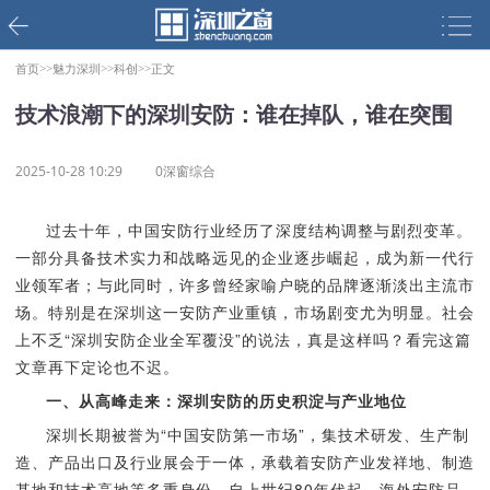
首页>>
魅力深圳>>
科创>>
正文
技术浪潮下的深圳安防：谁在掉队，谁在突围
2025-10-28 10:29
0深窗综合
过去十年，中国安防行业经历了深度结构调整与剧烈变革。
一部分具备技术实力和战略远见的企业逐步崛起，成为新一代行
业领军者；与此同时，许多曾经家喻户晓的品牌逐渐淡出主流市
场。特别是在深圳这一安防产业重镇，市场剧变尤为明显。社会
上不乏“深圳安防企业全军覆没”的说法，真是这样吗？看完这篇
文章再下定论
也
不迟
。
一、从高峰走来：深圳安防的历史积淀与产业地位
深圳长期被誉为“中国安防第一市场”，集技术研发、生产制
造、产品出口及行业展会于一体，承载着安防产业发祥地、制造
基地和技术高地等多重身份。自上世纪80年代起，海外安防品