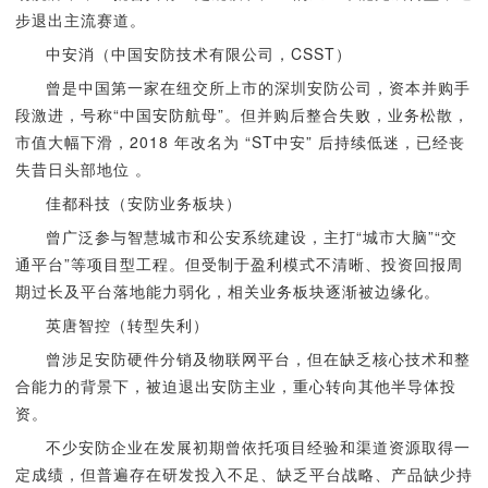
步退出主流赛道。
中安消（中国安防技术有限公司，CSST）
曾是中国第一家在纽交所上市的深圳安防公司，资本并购手
段激进，号称“中国安防航母”。但并购后整合失败，业务松散，
市值大幅下滑，2018 年改名为 “ST中安” 后持续低迷，已经丧
失昔日头部地位 。
佳都科技（安防业务板块）
曾广泛参与智慧城市和公安系统建设，主打“城市大脑”“交
通平台”等项目型工程。但受制于盈利模式不清晰、投资回报周
期过长及平台落地能力弱化，相关业务板块逐渐被边缘化。
英唐智控（转型失利）
曾涉足安防硬件分销及物联网平台，但在缺乏核心技术和整
合能力的背景下，被迫退出安防主业，重心转向其他半导体投
资。
不少安防企业在发展初期曾依托项目经验和渠道资源取得一
定成绩，但普遍存在研发投入不足、缺乏平台战略、产品缺少持