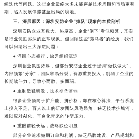
续迭代等问题。这些企业最终大多未能穿越技术周期和市场更替
期，陷入发展停滞甚至出局的境地。
三、深层原因：深圳安防企业“掉队”现象的本质剖析
深圳安防企业基数大、热度高，企业“倒下”看似频繁，其实
是行业优胜劣汰的正常现象。但回顾这些“落马者”的经历，我们
可以归纳出三大深层问题：
● 浮躁心态盛行，缺乏组织沉淀
深圳创业氛围浓厚，但部分安防企业过于强调“做快做大”，
内部频繁“分家”，团队容易分裂，资源重复投入，削弱了企业的
长期战斗力，导致小而散、多而弱。
● 重制造轻研发，技术壁垒薄弱
很多企业倾向于扩产能、拼价格，却在核心算法、平台系统
上投入不足。百人以上的研发团队凤毛麟角，缺乏技术护城河，
难以应对AI化、平台化带来的转型压力。
● 重眼前轻长远，战略缺位明显
部分企业追求短期订单和利润，缺乏品牌建设、产品规划和