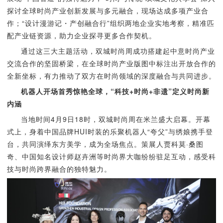
探讨全球时尚产业创新发展与多元融合，现场达成多项产业合
作；“设计漫游记・产创融合行”组织两地企业实地考察，精准匹
配产业链资源，助力企业探寻更多合作契机。
通过这三大主题活动，双城时尚周成功搭建起中意时尚产业
交流合作的坚固桥梁，在全球时尚产业版图中标注出开放合作的
全新坐标，有力推动了双方在时尚领域的深度融合与共同进步。
机器人开场首秀惊艳全球，“科技+时尚+非遗”定义时尚新
内涵
当地时间4月9日18时，双城时尚周在米兰盛大启幕。开幕
式上，身着中国品牌HUI时装的乐聚机器人“夸父”与绣娘携手登
台，共同演绎东方美学，成为全场焦点。策展人贾科莫·桑图
奇、中国知名设计师赵卉洲等时尚界大咖纷纷驻足互动，感受科
技与时尚跨界融合的独特魅力。