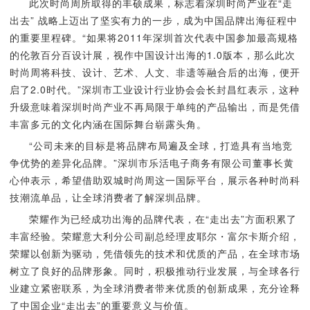
此次时尚周所取得的丰硕成果，标志着深圳时尚产业在“走
出去” 战略上迈出了坚实有力的一步，成为中国品牌出海征程中
的重要里程碑。“如果将2011年深圳首次代表中国参加最高规格
的伦敦百分百设计展，视作中国设计出海的1.0版本，那么此次
时尚周将科技、设计、艺术、人文、非遗等融合后的出海，便开
启了2.0时代。”深圳市工业设计行业协会会长封昌红表示，这种
升级意味着深圳时尚产业不再局限于单纯的产品输出，而是凭借
丰富多元的文化内涵在国际舞台崭露头角。
“公司未来的目标是将品牌布局遍及全球，打造具有当地竞
争优势的差异化品牌。”深圳市乐活电子商务有限公司董事长黄
心仲表示，希望借助双城时尚周这一国际平台，展示各种时尚科
技潮流单品，让全球消费者了解深圳品牌。
荣耀作为已经成功出海的品牌代表，在“走出去”方面积累了
丰富经验。荣耀意大利分公司副总经理皮耶尔・富尔卡斯介绍，
荣耀以创新为驱动，凭借领先的技术和优质的产品，在全球市场
树立了良好的品牌形象。同时，积极推动行业发展，与全球各行
业建立紧密联系，为全球消费者带来优质的创新成果，充分诠释
了中国企业“走出去”的重要意义与价值。