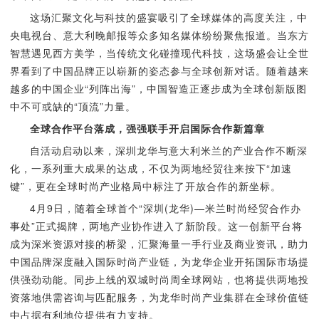
这场汇聚文化与科技的盛宴吸引了全球媒体的高度关注，中
央电视台、意大利晚邮报等众多知名媒体纷纷聚焦报道。当东方
智慧遇见西方美学，当传统文化碰撞现代科技，这场盛会让全世
界看到了中国品牌正以崭新的姿态参与全球创新对话。随着越来
越多的中国企业“列阵出海”，中国智造正逐步成为全球创新版图
中不可或缺的“顶流”力量。
全球合作平台落成，强强联手开启国际合作新篇章
自活动启动以来，深圳龙华与意大利米兰的产业合作不断深
化，一系列重大成果的达成，不仅为两地经贸往来按下“加速
键”，更在全球时尚产业格局中标注了开放合作的新坐标。
4月9日，随着全球首个“深圳(龙华)—米兰时尚经贸合作办
事处”正式揭牌，两地产业协作进入了新阶段。这一创新平台将
成为深米资源对接的桥梁，汇聚海量一手行业及商业资讯，助力
中国品牌深度融入国际时尚产业链，为龙华企业开拓国际市场提
供强劲动能。同步上线的双城时尚周全球网站，也将提供两地投
资落地供需咨询与匹配服务，为龙华时尚产业集群在全球价值链
中占据有利地位提供有力支持。