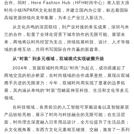
合作。同时，Here Fashion Hub（HFH时尚中心）将入驻大浪
时尚小镇INPARK文化创意园，并建立国内办公室，标志着国际
高端资源持续向龙华集聚，为本土产业注入新活力。
从文化共鸣的深层联结，到产业对接的务实成果，深圳与米
兰的合作，彰显了全球化背景下城市协作的无限可能。展望未
来，两地将以时尚经贸为支点，持续拓展科技、设计、人才等领
域的多维互动，共同书写国际合作共赢的新篇章。
从“时装” 到多元领域，双城模式实现破圈升级
2024年，首届双城时尚周以“时尚”为起点，成功搭建起了
两地交流的初步桥梁，在时尚领域的合作成果斐然，展现出双城
携手共进的无限潜力；今年，双城时尚周实现了显著的边界拓
展，其内涵从单纯的“时装”范畴延伸至科技、生活和文化等多元
领域。
在科技领域，各类前沿的人工智能可穿戴设备以及智能家居
产品纷纷亮相，展示了时尚与科技融合的无限可能；在生活层
面，时尚理念深度融入日常用品设计，全方位提升了生活品质；
从文化视角看，东西方文化元素相互碰撞、交融，激发了一系列