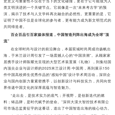
史意义与重要性不仅在于当下的文化碰撞，更在于它可能成为人
类文明演进的一个关键节点。它就像是一次“未来考古学”的预
演，揭示了技术与人文学科再次融合的必然性。更重要的是，它
证明了中国不仅是全球化的参与者，更有能力成为新文明范式的
共同缔造者。
百企百品引百家媒体报道，中国智造列阵出海成为全球“顶
流”
在全球时尚与设计的前沿舞台，本届双城时尚周成功扬帆出
海，于米兰设计周引发了一场震撼人心的“中国浪潮”。从顾家家
居携手设计师陈耀光呈现的大型艺术装置展《礼物》，到集结国
内顶尖企业与设计师的2025米兰设计周·中国周，再到展示150
件中国高校师生优秀作品的“感知中国”设计学术周活动，深圳企
业与国内创新力量紧密携手，以创新设计与科技实力，共同向世
界传递中国文化的深厚底蕴与智造魅力。
“走出去，是技术实力的底气；开视野，是创新迭代的燃
料；铸品牌，是时代赋予的使命。”深圳大漠大智控技术有限公
司市场总监黄征宇的这番话，道出了中国智造出海的核心动力。