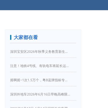
大家都在看
深圳宝安区2026年秋季义务教育新生入学指引
注意！地铁4号线、有轨电车将延长运营服务！
摇啊摇~1次1.5万个，粤B蓝牌指标专项摇号又来啦！
深圳外地车2026年6月16日早晚高峰限行详情