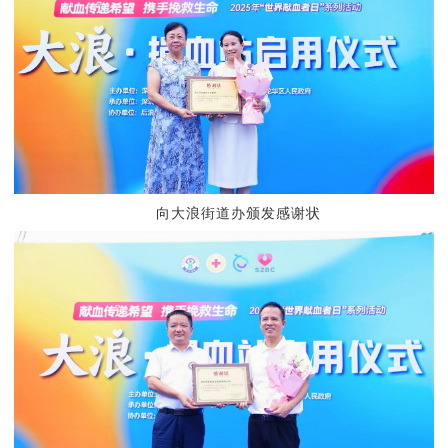
向大浪街道办颁发感谢状