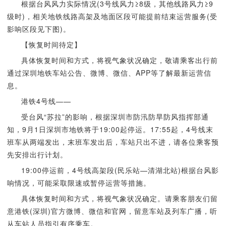
根据台风风力实际情况(3号线风力≥8级，其他线路风力≥9
级时)，相关地铁线路高架及地面区段可能提前结束运营服务(受
影响区段见下图)。
【恢复时间待定】
具体恢复时间和方式，将视气象状况确定，敬请乘客出行前
通过深圳地铁车站公告、微博、微信、APP等了解最新运营信
息。
港铁4号线——
受台风“苏拉”的影响，根据深圳市防汛防旱防风指挥部通
知，9月1日深圳市地铁将于19:00起停运。17:55起，4号线末
班车从两端发出，末班车发出后，车站只出不进，请各位乘客预
先安排出行计划。
19:00停运前，4号线高架段(民乐站—清湖北站)根据台风影
响情况，可能采取限速或暂停运营等措施。
具体恢复时间和方式，将视气象状况确定。请乘客朋友们留
意港铁(深圳)官方微博、微信和官网，留意车站及列车广播，听
从车站人员指引有序乘车。