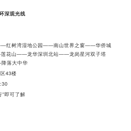
”环深观光线
——红树湾湿地公园——南山世界之窗——华侨城
—莲花山——龙华深圳北站——龙岗星河双子塔
—降落大中华
区43楼
30
行”即可了解
线