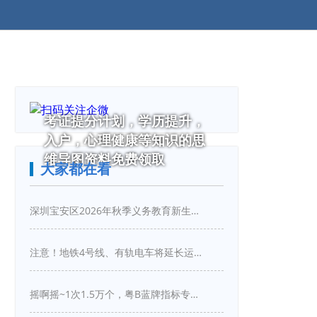
考证提分计划，学历提升，
入户，心理健康等知识的思
维导图资料免费领取
大家都在看
深圳宝安区2026年秋季义务教育新生入学指引
注意！地铁4号线、有轨电车将延长运营服务！
摇啊摇~1次1.5万个，粤B蓝牌指标专项摇号又来啦！