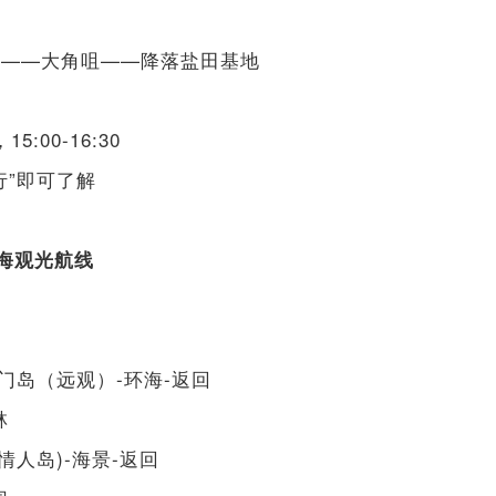
沙——大角咀——降落盐田基地
5:00-16:30
行”即可了解
环海观光航线
门岛（远观）-环海-返回
林
情人岛)-海景-返回