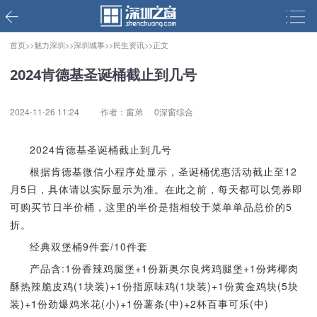
首页>>
魅力深圳>>
深圳城事>>
民生资讯>>
正文
2024肯德基圣诞桶截止到几号
2024-11-26 11:24
作者：窗弟
0深窗综合
2024肯德基圣诞桶截止到几号
根据肯德基微信小程序处显示，圣诞桶优惠活动截止至12
月5日，具体请以实际显示为准。在此之前，每天都可以凭券即
可购买节日半价桶，这里的半价是指相较于菜单单品总价的5
折。
经典双堡桶9件套/10件套
产品含:1份香辣鸡腿堡+1份新奥尔良烤鸡腿堡+1份烤椰肉
酥热辣脆皮鸡(1块装)+1份指原味鸡(1块装)+1份黄金鸡块(5块
装)+1份劲爆鸡米花(小)+1份薯条(中)+2杯百事可乐(中)