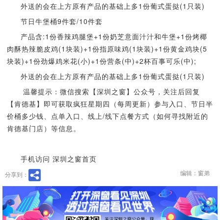
外送的会在上方原有产品的基础上多1份葡式蛋挞(1只装)
节日牛堡桶9件套/10件套
产品含:1份香辣鸡腿堡+1份奶芝意面汁汁和牛堡+1份烤椰
肉酥热辣脆皮鸡(1块装)+1份指原味鸡(1块装)+1份黄金鸡块(5
块装)+1份劲爆鸡米花(小)+1份营条(中)+2杯百事可乐(中);
外送的会在上方原有产品的基础上多1份葡式蛋挞(1只装)
温馨提示：微信搜索【深圳之窗】公众号，关注后回复
【肯德基】即可获取疯狂星期四（每周更新）参与入口、节日半
价桶多少钱、点单入口、线上/线下点餐方式（如何寻找附近的
肯德基门店）等信息。
手机访问 深圳之窗首页
编辑：窗弟
分享到：