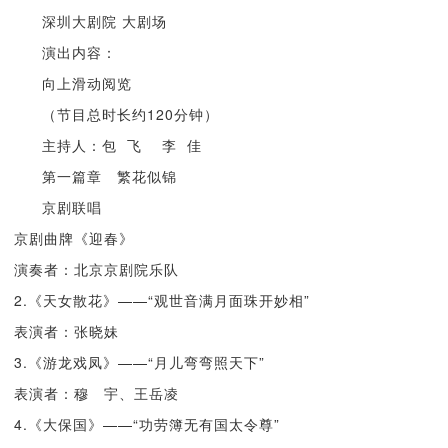
深圳大剧院 大剧场
演出内容：
向上滑动阅览
（节目总时长约120分钟）
主持人：包 飞 李 佳
第一篇章 繁花似锦
京剧联唱
京剧曲牌《迎春》
演奏者：北京京剧院乐队
2.《天女散花》——“观世音满月面珠开妙相”
表演者：张晓妹
3.《游龙戏凤》——“月儿弯弯照天下”
表演者：穆 宇、王岳凌
4.《大保国》——“功劳簿无有国太令尊”