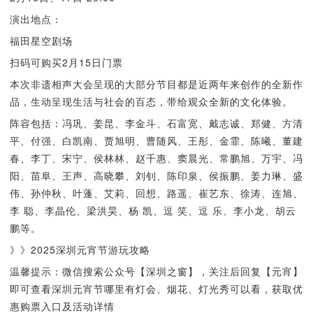
演出地点：
福田星空剧场
扫码可购买2月15日门票
本次非遗相声大会呈现的大部分节目都是近两年来创作的全新作
品，生动呈现生活与社会的百态，带给观众全新的文化体验。
阵容包括：冯巩、姜昆、李金斗、石富宽、戴志诚、郑健、方清
平、付强、白凯南、贾旭明、曹随风、王彤、金霏、陈曦、董建
春、李丁、宋宁、侯林林、赵千惠、窦晨光、常鹏旭、万宇、冯
阳、苗阜、王声、高晓攀、刘钊、陈印泉、侯振鹏、姜力琳、盛
伟、孙仲秋、叶蓬、艾莉、回想、路遥、崔艺东、徐涛、连旭、
李 聪、李晶伦、梁洪昊、杨 凯、逗 笑、逗 乐、李小龙、胡云
鹏等。
》》2025深圳元宵节游玩攻略
温馨提示：微信搜索公众号【深圳之窗】，关注后回复【元宵】
即可查看深圳元宵节哪里有灯会、烟花、灯光秀可以看，获取优
惠购票入口及活动详情