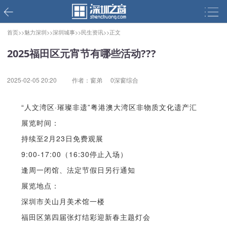
首页>>
魅力深圳>>
深圳城事>>
民生资讯>>
正文
2025福田区元宵节有哪些活动???
2025-02-05 20:20
作者：窗弟
0深窗综合
“人文湾区·璀璨非遗”粤港澳大湾区非物质文化遗产汇
展览时间：
持续至2月23日免费观展
9:00-17:00（16:30停止入场）
逢周一闭馆、法定节假日另行通知
展览地点：
深圳市关山月美术馆一楼
福田区第四届张灯结彩迎新春主题灯会