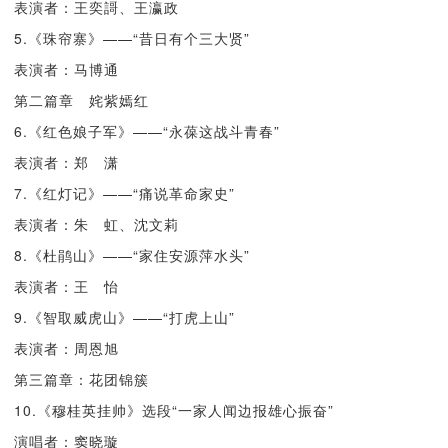
表演者：王奕謌、王瀛政
5.《珠帘寨》——“昔日有个三大贤”
表演者：马博通
第二篇章 姹紫嫣红
6.《红色娘子军》——“永葆这战斗青春”
表演者：郑 潇
7.《红灯记》——“痛说革命家史”
表演者：朱 虹、沈文莉
8.《杜鹃山》——“家住安源萍水头”
表演者：王 怡
9.《智取威虎山》——“打虎上山”
表演者：周恩旭
第三篇章：花团锦簇
10.《穆桂英挂帅》选段“一家人闻边报雄心振奋”
演唱者：窦晓璇