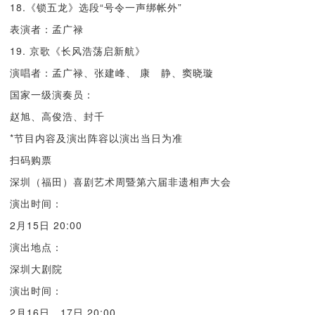
18.《锁五龙》选段“号令一声绑帐外”
表演者：孟广禄
19. 京歌《长风浩荡启新航》
演唱者：孟广禄、张建峰、 康 静、窦晓璇
国家一级演奏员：
赵旭、高俊浩、封千
*节目内容及演出阵容以演出当日为准
扫码购票
深圳（福田）喜剧艺术周暨第六届非遗相声大会
演出时间：
2月15日 20:00
演出地点：
深圳大剧院
演出时间：
2月16日、17日 20:00