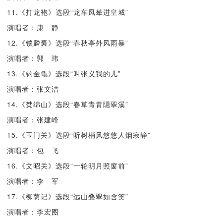
11.《打龙袍》选段“龙车凤辇进皇城”
演唱者：康 静
12.《锁麟囊》选段“春秋亭外风雨暴”
演唱者：郭 玮
13.《钓金龟》选段“叫张义我的儿”
演唱者：张文洁
14.《焚绵山》选段“春草青青隠翠溪”
演唱者：张建峰
15.《玉门关》选段“听树梢风悠悠人烟寂静”
演唱者：包 飞
16.《文昭关》选段“一轮明月照窗前”
演唱者：李 军
17.《柳荫记》选段“远山叠翠如含笑”
演唱者：李宏图