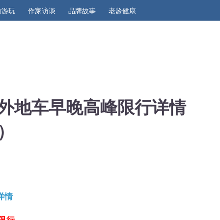
边游玩
作家访谈
品牌故事
老龄健康
深圳外地车早晚高峰限行详情
）
详情
限行。