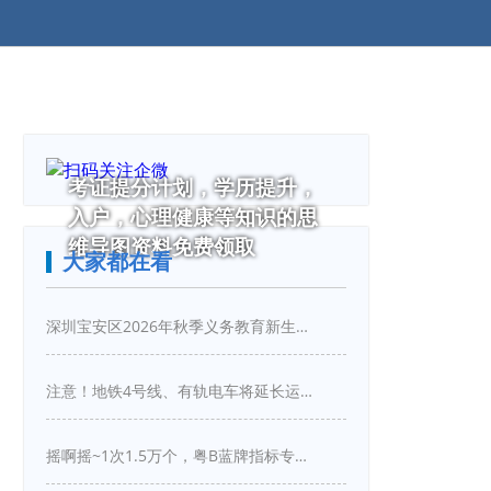
考证提分计划，学历提升，
入户，心理健康等知识的思
维导图资料免费领取
大家都在看
深圳宝安区2026年秋季义务教育新生入学指引
注意！地铁4号线、有轨电车将延长运营服务！
摇啊摇~1次1.5万个，粤B蓝牌指标专项摇号又来啦！