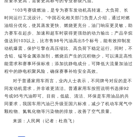
应要求更高，需要更高标号的专业赛级汽油。
“103号赛级燃油，是专为赛车发动机高转速、大负荷、长
时间运行工况设计。”中国石化相关部门负责人介绍，通过对燃
油组分优化，使其蒸发更快、燃烧更充分，油门响应更灵敏，助
力赛车在起步、加速和超车时获得更强劲的动力输出；产品辛烷
值达到103以上，比市售98号汽油高出5个标号，能有效抑制发
动机爆震，保护引擎在高压缩比、高负荷下稳定运行。同时，不
含铅、锰等金属添加剂，燃烧后产生的沉积物少，可以满足高性
能需求和赛事环保标准；添加抗静电成分，可降低大流量加油过
程中的静电积聚风险，确保赛事补给安全高效。
对于普通家用车而言，业内人士表示，不同牌号对应的是不
同发动机需求，并非谁更清洁。普通家用车按照说明书选择92
号或95号汽油即可。目前，低硫、清洁、环保是车用油品的共
同要求，我国车用汽油已升级至国六标准，减少了机动车尾气中
颗粒物、氮氧化物等污染物的排放，改善了空气质量。
来源：人民网（记者：杜燕飞）