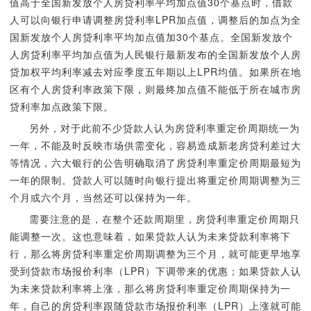
值高于全国新发放个人房贷利率平均加点值30个基点时，借款
人可以向银行申请调整房贷利率LPR加点值，调整后的加点为全
国新发放个人房贷利率平均加点值加30个基点。全国新发放个
人房贷利率平均加点值为人民银行最新发布的全国新发放个人房
贷加权平均利率减去对应季度五年期以上LPR均值。如果所在地
区有个人房贷利率政策下限，则最终加点值不能低于所在城市房
贷利率加点政策下限。
另外，对于此前不少贷款人认为房贷利率重定价周期统一为
一年，不能及时反映市场供需变化，容易造成新老房贷利差过大
等情况，六大银行的公告明确取消了房贷利率重定价周期最短为
一年的限制。贷款人可以随时向银行提出将重定价周期调整为三
个月或六个月，当然还可以保持为一年。
需要注意的是，在整个还款周期里，房贷利率重定价周期只
能调整一次。这也意味着，如果贷款人认为未来贷款利率将下
行，那么将房贷利率重定价周期调整为三个月，就可能更早地享
受到贷款市场报价利率（LPR）下调带来的优惠；如果贷款人认
为未来贷款利率将上涨，那么将房贷利率重定价周期保持为一
年，自己的房贷利率跟随贷款市场报价利率（LPR）上涨就可能